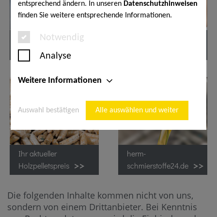
entsprechend ändern. In unseren
Datenschutzhinweisen
finden Sie weitere entsprechende Informationen.
Notwendig
Ihr aktueller
Ihr aktueller
Erdgaspreis
Heizölpreis
Analyse
Weitere Informationen
Auswahl bestätigen
Alle auswählen und weiter
Ihr aktueller
herm-
Holzpelletspreis
schmierstoffe24.de
Die folgenden Inhalte kommen nicht von uns,
sondern von einem Drittanbieter. Bei Kenntnis