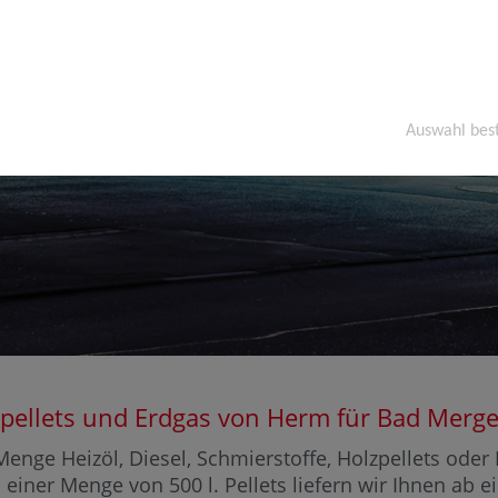
Auswahl bes
Holzpellets und Erdgas von Herm für Bad M
Menge Heizöl, Diesel, Schmierstoffe, Holzpellets ode
 einer Menge von 500 l. Pellets liefern wir Ihnen ab 