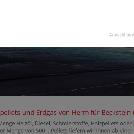
Auswahl bes
olzpellets und Erdgas von Herm für Beckste
enge Heizöl, Diesel, Schmierstoffe, Holzpellets ode
ner Menge von 500 l. Pellets liefern wir Ihnen ab eine