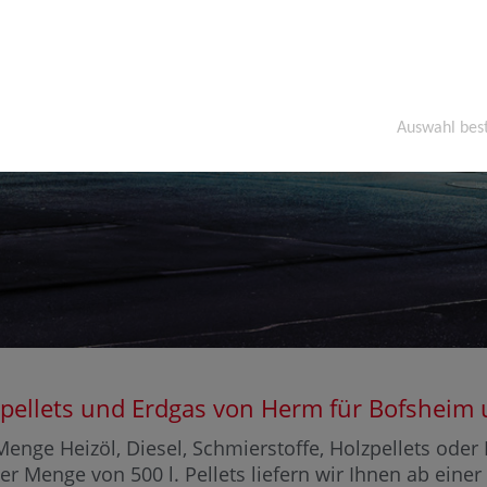
Auswahl bes
olzpellets und Erdgas von Herm für Bofshe
enge Heizöl, Diesel, Schmierstoffe, Holzpellets ode
er Menge von 500 l. Pellets liefern wir Ihnen ab eine