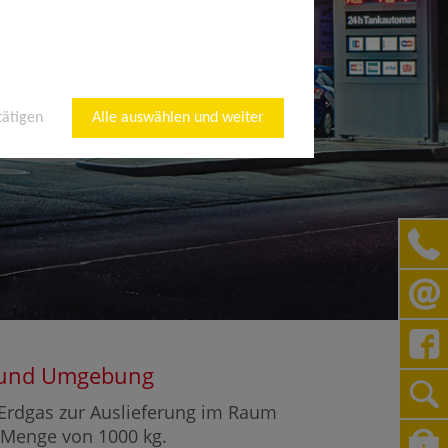
tätigen
Alle auswählen und weiter
im und Umgebung
r Erdgas zur Auslieferung im Raum
r Menge von 1000 kg.