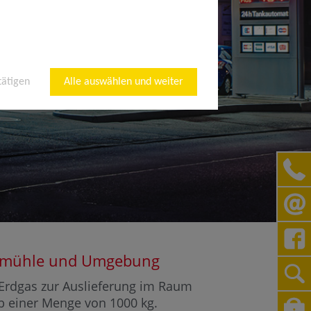
tätigen
Alle auswählen und weiter
rrnmühle und Umgebung
r Erdgas zur Auslieferung im Raum
ab einer Menge von 1000 kg.