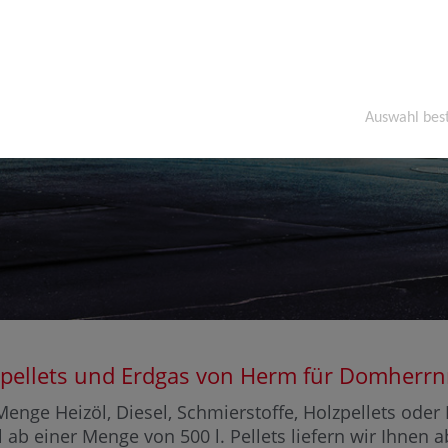
Auswahl bes
Holzpellets und Erdgas von Herm für Domhe
enge Heizöl, Diesel, Schmierstoffe, Holzpellets ode
ab einer Menge von 500 l. Pellets liefern wir Ihnen 