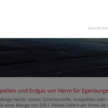
Auswahl bes
olzpellets und Erdgas von Herm für Egenbu
enge Heizöl, Diesel, Schmierstoffe, Holzpellets ode
ab einer Menge von 500 l. Pellets liefern wir Ihnen ab