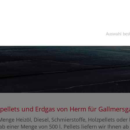
Auswahl bes
olzpellets und Erdgas von Herm für Gallme
enge Heizöl, Diesel, Schmierstoffe, Holzpellets ode
ab einer Menge von 500 l. Pellets liefern wir Ihnen a