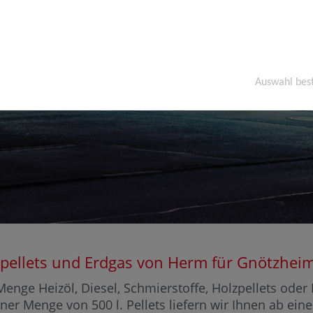
Auswahl bes
Holzpellets und Erdgas von Herm für Gnötzh
enge Heizöl, Diesel, Schmierstoffe, Holzpellets ode
iner Menge von 500 l. Pellets liefern wir Ihnen ab ei