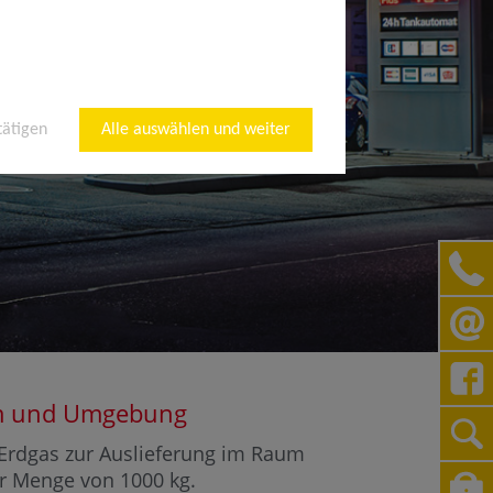
tätigen
Alle auswählen und weiter
eim und Umgebung
r Erdgas zur Auslieferung im Raum
ner Menge von 1000 kg.