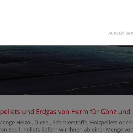
Auswahl bes
olzpellets und Erdgas von Herm für Gönz u
enge Heizöl, Diesel, Schmierstoffe, Holzpellets ode
on 500 l. Pellets liefern wir Ihnen ab einer Menge vo