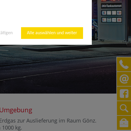
tätigen
Alle auswählen und weiter
nd Umgebung
r Erdgas zur Auslieferung im Raum Gönz.
n 1000 kg.