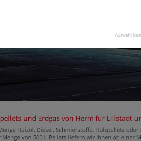
Auswahl bes
lzpellets und Erdgas von Herm für Lillstad
enge Heizöl, Diesel, Schmierstoffe, Holzpellets ode
er Menge von 500 l. Pellets liefern wir Ihnen ab einer