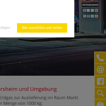
tätigen
Alle auswählen und weiter
Einersheim und Umgebung
r Erdgas zur Auslieferung im Raum Markt
ner Menge von 1000 kg.