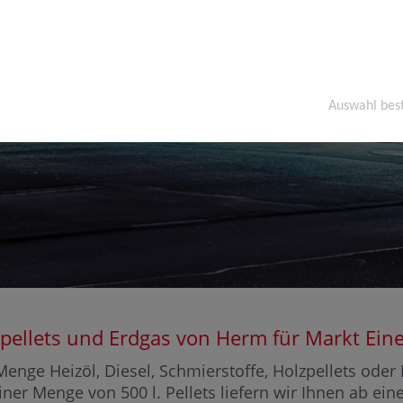
Auswahl bes
olzpellets und Erdgas von Herm für Markt 
enge Heizöl, Diesel, Schmierstoffe, Holzpellets ode
iner Menge von 500 l. Pellets liefern wir Ihnen ab ei