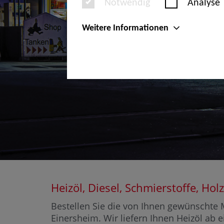
Notwendig
Analyse
Weitere Informationen
Heizöl, Diesel, Schmierstoffe, H
Bestellen Sie die von Ihnen gewünschte M
Einersheim. Wir liefern Ihnen Heizöl ab e