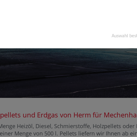
Auswahl bes
Holzpellets und Erdgas von Herm für Meche
enge Heizöl, Diesel, Schmierstoffe, Holzpellets ode
einer Menge von 500 l. Pellets liefern wir Ihnen ab e