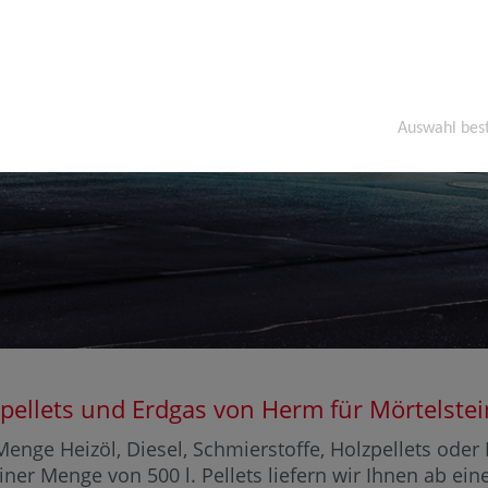
Auswahl bes
olzpellets und Erdgas von Herm für Mörtels
enge Heizöl, Diesel, Schmierstoffe, Holzpellets ode
einer Menge von 500 l. Pellets liefern wir Ihnen ab ei