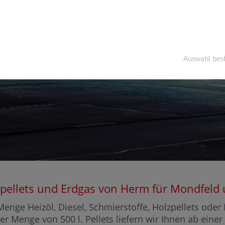
Auswahl bes
olzpellets und Erdgas von Herm für Mondfe
enge Heizöl, Diesel, Schmierstoffe, Holzpellets ode
er Menge von 500 l. Pellets liefern wir Ihnen ab eine