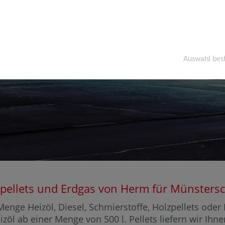
Auswahl bes
Holzpellets und Erdgas von Herm für Münst
enge Heizöl, Diesel, Schmierstoffe, Holzpellets ode
zöl ab einer Menge von 500 l. Pellets liefern wir Ihn