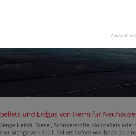
Auswahl bes
Holzpellets und Erdgas von Herm für Neuha
enge Heizöl, Diesel, Schmierstoffe, Holzpellets ode
iner Menge von 500 l. Pellets liefern wir Ihnen ab ei