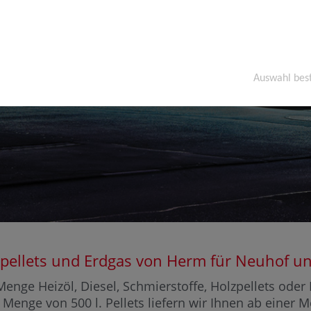
Auswahl bes
olzpellets und Erdgas von Herm für Neuhof
enge Heizöl, Diesel, Schmierstoffe, Holzpellets ode
 Menge von 500 l. Pellets liefern wir Ihnen ab einer 