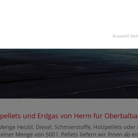
Auswahl bes
olzpellets und Erdgas von Herm für Oberba
enge Heizöl, Diesel, Schmierstoffe, Holzpellets ode
 einer Menge von 500 l. Pellets liefern wir Ihnen ab 