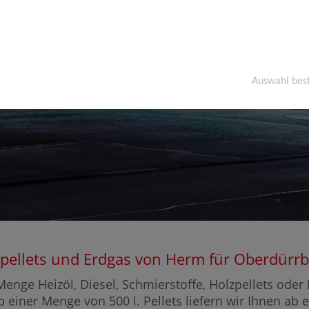
Auswahl bes
Holzpellets und Erdgas von Herm für Oberdü
enge Heizöl, Diesel, Schmierstoffe, Holzpellets ode
b einer Menge von 500 l. Pellets liefern wir Ihnen ab