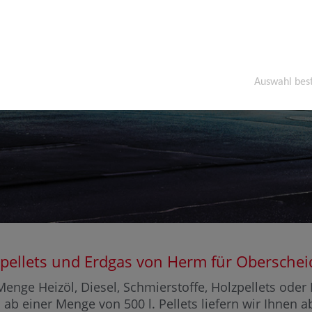
Auswahl bes
olzpellets und Erdgas von Herm für Obersc
enge Heizöl, Diesel, Schmierstoffe, Holzpellets ode
 ab einer Menge von 500 l. Pellets liefern wir Ihnen 