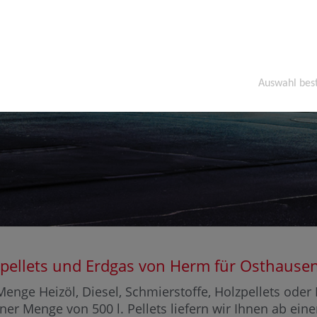
Auswahl bes
Holzpellets und Erdgas von Herm für Osthau
enge Heizöl, Diesel, Schmierstoffe, Holzpellets ode
iner Menge von 500 l. Pellets liefern wir Ihnen ab ein