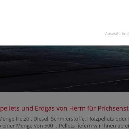
Auswahl bes
olzpellets und Erdgas von Herm für Prichse
enge Heizöl, Diesel, Schmierstoffe, Holzpellets ode
b einer Menge von 500 l. Pellets liefern wir Ihnen ab