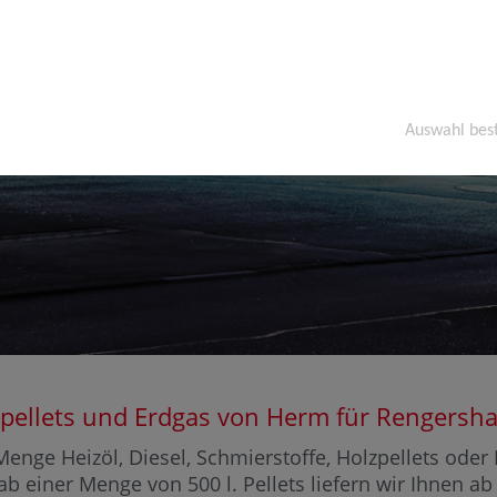
Auswahl bes
Holzpellets und Erdgas von Herm für Renge
enge Heizöl, Diesel, Schmierstoffe, Holzpellets ode
ab einer Menge von 500 l. Pellets liefern wir Ihnen a