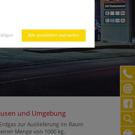
tätigen
Alle auswählen und weiter
rshausen und Umgebung
r Erdgas zur Auslieferung im Raum
b einer Menge von 1000 kg.