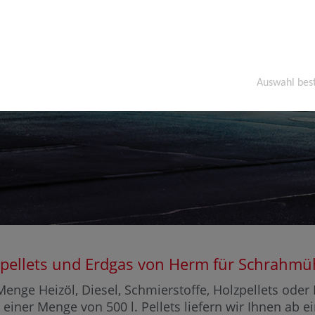
Auswahl bes
Holzpellets und Erdgas von Herm für Schrah
enge Heizöl, Diesel, Schmierstoffe, Holzpellets ode
 einer Menge von 500 l. Pellets liefern wir Ihnen ab 