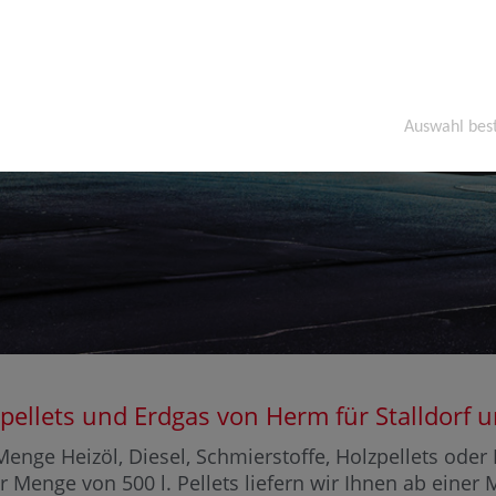
Auswahl bes
olzpellets und Erdgas von Herm für Stalldor
enge Heizöl, Diesel, Schmierstoffe, Holzpellets ode
ner Menge von 500 l. Pellets liefern wir Ihnen ab einer