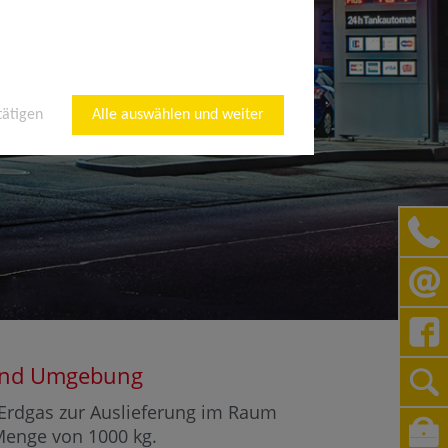
tätigen
Alle auswählen und weiter
f und Umgebung
r Erdgas zur Auslieferung im Raum
 Menge von 1000 kg.