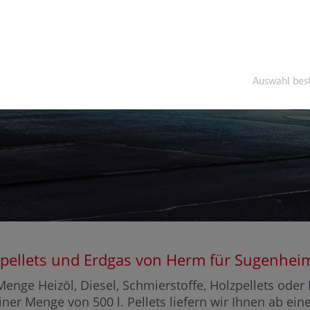
Auswahl bes
Holzpellets und Erdgas von Herm für Sugenh
enge Heizöl, Diesel, Schmierstoffe, Holzpellets ode
iner Menge von 500 l. Pellets liefern wir Ihnen ab ei