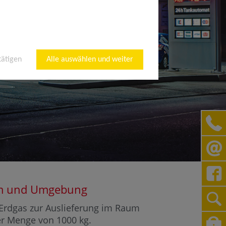
tätigen
Alle auswählen und weiter
eim und Umgebung
r Erdgas zur Auslieferung im Raum
ner Menge von 1000 kg.