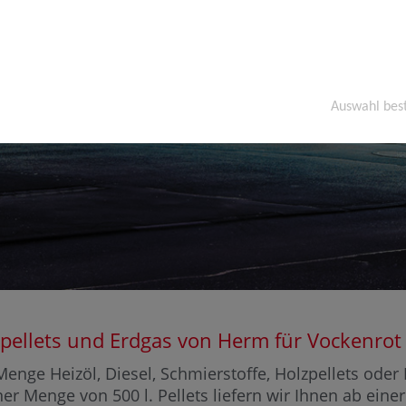
Auswahl bes
olzpellets und Erdgas von Herm für Vocken
enge Heizöl, Diesel, Schmierstoffe, Holzpellets ode
ner Menge von 500 l. Pellets liefern wir Ihnen ab ein