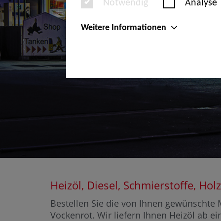
Notwendig
Analyse
Weitere Informationen
Heizöl, Diesel, Schmierstoffe, H
Bestellen Sie die von Ihnen gewünschte M
Vockenrot. Wir liefern Ihnen Heizöl ab ei