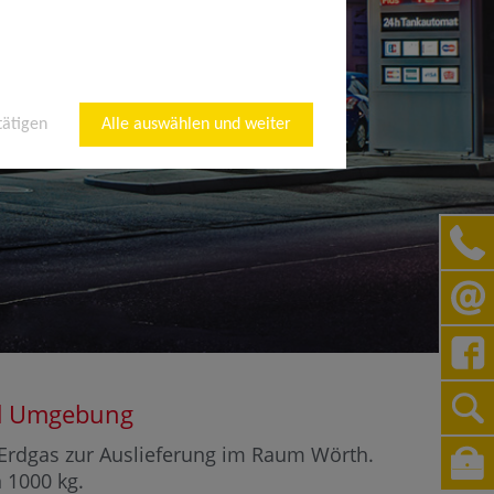
tätigen
Alle auswählen und weiter
und Umgebung
r Erdgas zur Auslieferung im Raum Wörth.
n 1000 kg.