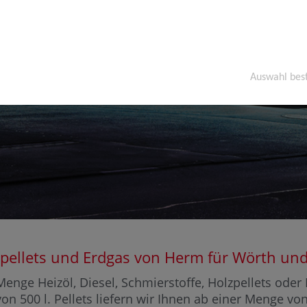
Auswahl bes
olzpellets und Erdgas von Herm für Wörth 
enge Heizöl, Diesel, Schmierstoffe, Holzpellets ode
on 500 l. Pellets liefern wir Ihnen ab einer Menge vo